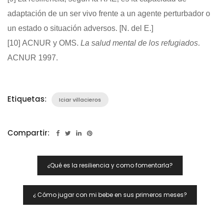
adaptación de un ser vivo frente a un agente perturbador o
un estado o situación adversos. [N. del E.]
[10]
ACNUR y OMS.
La salud mental de los refugiados
.
ACNUR 1997.
Etiquetas:
Iciar villacieros
Compartir:
Navegación
¿Qué es la resiliencia y como fomentarla?
De
Entradas
¿ Cómo jugar con mi bebe en sus primeros meses?