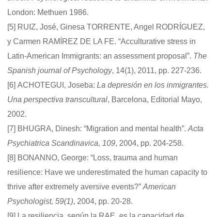
London: Methuen 1986.
[5]
RUIZ, José, Ginesa TORRENTE, Angel RODRÍGUEZ,
y Carmen RAMÍREZ DE LA FE. “Acculturative stress in
Latin-American Immigrants: an assessment proposal”.
The
Spanish journal of Psychology
, 14(1), 2011, pp. 227-236.
[6]
ACHOTEGUI, Joseba:
La depresión en los inmigrantes.
Una perspectiva transcultural
, Barcelona, Editorial Mayo,
2002.
[7]
BHUGRA, Dinesh: “Migration and mental health”.
Acta
Psychiatrica Scandinavica
, 109
, 2004, pp. 204-258.
[8]
BONANNO, George: “Loss, trauma and human
resilience: Have we underestimated the human capacity to
thrive after extremely aversive events?”
American
Psychologist, 59(1)
, 2004, pp. 20-28.
[9]
La resiliencia, según la RAE, es la capacidad de